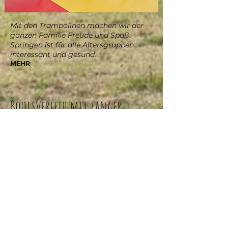
Mit den Trampolinen machen wir der
ganzen Familie Freude und Spaß.
Springen ist für alle Altersgruppen
interessant und gesund.
MEHR
Bootsverleih mit langer
tradition