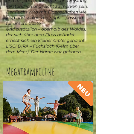
und für jedermann im In- und Ausland
verständlich und leicht zu merken sein.
Der Fuchs wird mit Eigenschaften wie
klug und schlau verknüpft – passend
für unsere Gäste.
Und zusätzlich – oberhalb des Waldes,
der sich über dem Fluss befindet,
erhebt sich ein kleiner Gipfel genannt
LISCI DIRA – Fuchsloch (641m über
dem Meer). Der Name war geboren.
Megatrampoline