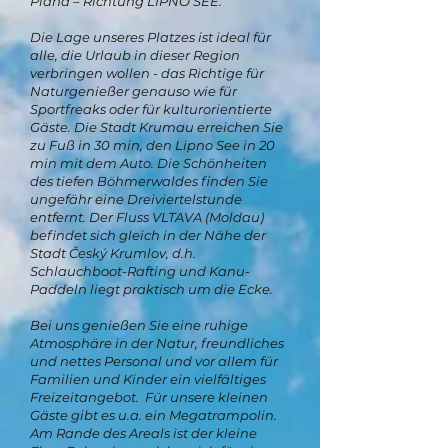
Plana – Richtung LIPNO SEE.
Die Lage unseres Platzes ist ideal für
alle, die Urlaub in dieser Region
verbringen wollen - das Richtige für
Naturgenießer genauso wie für
Sportfreaks oder für kulturorientierte
Gäste. Die Stadt Krumau erreichen Sie
zu Fuß in 30 min, den Lipno See in 20
min mit dem Auto. Die Schönheiten
des tiefen Böhmerwaldes finden Sie
ungefähr eine Dreiviertelstunde
entfernt. Der Fluss VLTAVA (Moldau)
befindet sich gleich in der Nähe der
Stadt Český Krumlov, d.h.
Schlauchboot-Rafting und Kanu-
Paddeln liegt praktisch um die Ecke.
Bei uns genießen Sie eine ruhige
Atmosphäre in der Natur, freundliches
und nettes Personal und vor allem für
Familien und Kinder ein vielfältiges
Freizeitangebot. Für unsere kleinen
Gäste gibt es u.a. ein Megatrampolin.
Am Rande des Areals ist der kleine