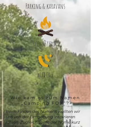
Parking & karavans
feuerstelle
wifi free
Wie kam es zum Namen
„Camping FOX“?
Beim Finden des Namens wollten wir
uns von der Umgebung inspirieren
lassen. Zugleich sollte der Name kurz