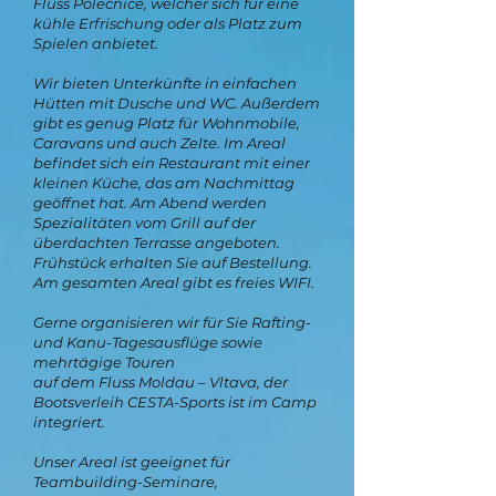
Fluss Polecnice, welcher sich für eine
kühle Erfrischung oder als Platz zum
Spielen anbietet.
Wir bieten Unterkünfte in einfachen
Hütten mit Dusche und WC. Außerdem
gibt es genug Platz für Wohnmobile,
Caravans und auch Zelte. Im Areal
befindet sich ein Restaurant mit einer
kleinen Küche, das am Nachmittag
geöffnet hat. Am Abend werden
Spezialitäten vom Grill auf der
überdachten Terrasse angeboten.
Frühstück erhalten Sie auf Bestellung.
Am gesamten Areal gibt es freies WIFI.
Gerne organisieren wir für Sie Rafting-
und Kanu-Tagesausflüge sowie
mehrtägige Touren
auf dem Fluss Moldau – Vltava, der
Bootsverleih CESTA-Sports ist im Camp
integriert.
Unser Areal ist geeignet für
Teambuilding-Seminare,